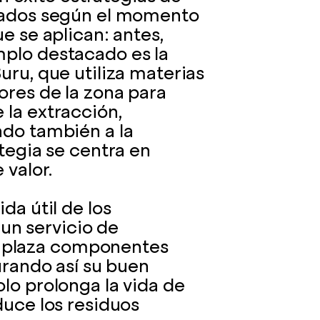
icados según el momento
e se aplican: antes,
mplo destacado es la
uru, que utiliza materias
ores de la zona para
 la extracción,
ndo también a la
ategia se centra en
 valor.
da útil de los
n servicio de
mplaza componentes
gurando así su buen
lo prolonga la vida de
duce los residuos