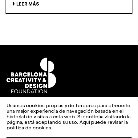
LEER MÁS
Usamos cookies propias y de terceros para ofrecerle
Aviso legal
Política de privacidad
Política de cookies
una mejor experiencia de navegación basada en el
historial de visitas a esta web. Si continúa visitando la
Web design
esiete
Code
sevenap
página, está aceptando su uso. Aquí puede revisar la
política de cookies
.