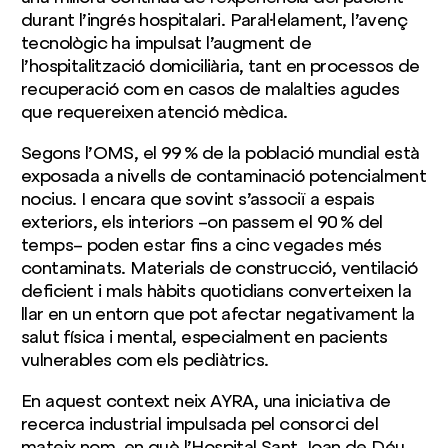
durant l’ingrés hospitalari. Paral·lelament, l’avenç
tecnològic ha impulsat l’augment de
l’hospitalització domiciliària, tant en processos de
recuperació com en casos de malalties agudes
que requereixen atenció mèdica.
Segons l’OMS, el 99 % de la població mundial està
exposada a nivells de contaminació potencialment
nocius. I encara que sovint s’associï a espais
exteriors, els interiors –on passem el 90 % del
temps– poden estar fins a cinc vegades més
contaminats. Materials de construcció, ventilació
deficient i mals hàbits quotidians converteixen la
llar en un entorn que pot afectar negativament la
salut física i mental, especialment en pacients
vulnerables com els pediàtrics.
En aquest context neix AYRA, una iniciativa de
recerca industrial impulsada pel consorci del
mateix nom, en què l’Hospital Sant Joan de Déu