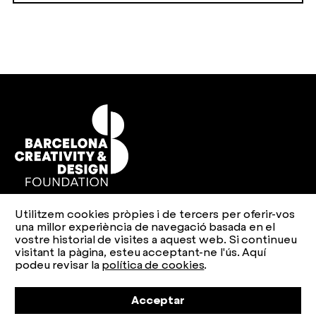
Utilitzem cookies pròpies i de tercers per oferir-vos
Avís legal
Política de privacitat
Política de cookies
una millor experiència de navegació basada en el
vostre historial de visites a aquest web. Si continueu
Web design
esiete
Code
sevenap
visitant la pàgina, esteu acceptant-ne l'ús. Aquí
podeu revisar la
política de cookies
.
Acceptar