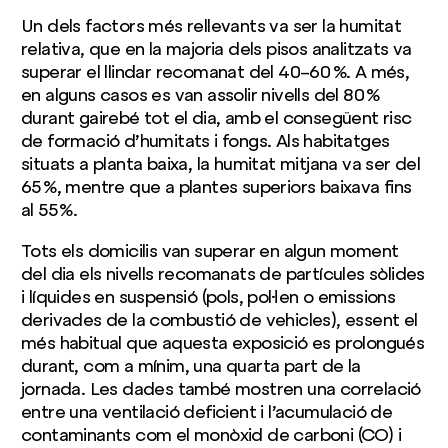
Un dels factors més rellevants va ser la humitat
relativa, que en la majoria dels pisos analitzats va
superar el llindar recomanat del 40–60 %. A més,
en alguns casos es van assolir nivells del 80 %
durant gairebé tot el dia, amb el consegüent risc
de formació d’humitats i fongs. Als habitatges
situats a planta baixa, la humitat mitjana va ser del
65 %, mentre que a plantes superiors baixava fins
al 55 %.
Tots els domicilis van superar en algun moment
del dia els nivells recomanats de partícules sòlides
i líquides en suspensió (pols, pol·len o emissions
derivades de la combustió de vehicles), essent el
més habitual que aquesta exposició es prolongués
durant, com a mínim, una quarta part de la
jornada. Les dades també mostren una correlació
entre una ventilació deficient i l’acumulació de
contaminants com el monòxid de carboni (CO) i