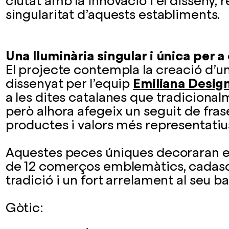
ciutat amb la innovació i el disseny, re
singularitat d’aquests establiments.
Una lluminària singular i única per 
El projecte contempla la creació d’u
dissenyat per l’equip
Emiliana Desig
a les dites catalanes que tradiciona
però alhora afegeix un seguit de fra
productes i valors més representatius
Aquestes peces úniques decoraran el
de 12 comerços emblemàtics, cadasc
tradició i un fort arrelament al seu ba
Gòtic: