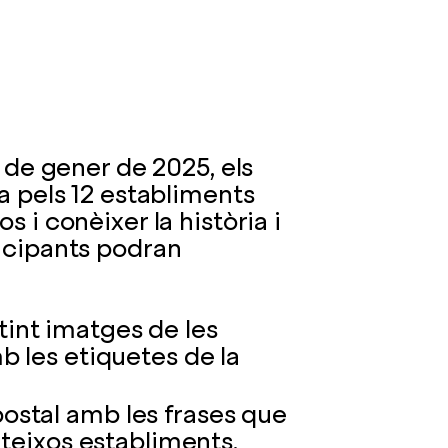
7 de gener de 2025, els
ta pels 12 establiments
s i conèixer la història i
ticipants podran
int imatges de les
b les etiquetes de la
ostal amb les frases que
ateixos establiments.