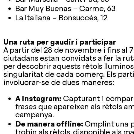
Bar Muy Buenas – Carme, 63
La Italiana – Bonsuccés, 12
Una ruta per gaudir i participar
A partir del 28 de novembre i fins al 
ciutadans estan convidats a fer la ru
per descobrir aquests rètols lluminoso
singularitat de cada comerç. Els par
involucrar-se de dues maneres:
A Instagram:
Capturant i compart
frases que apareixen als rètols am
campanya.
De manera offline:
Omplint una p
trobin als rètols, disponible als m