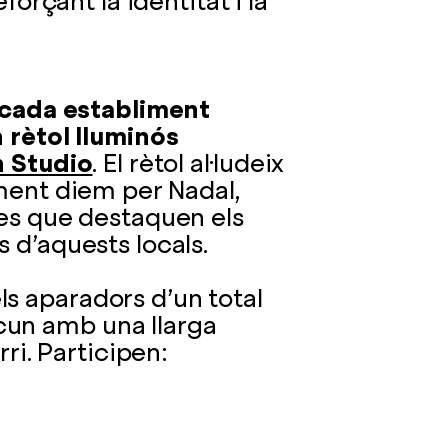
forçant la identitat i la
a cada establiment
n
rètol lluminós
n Studio
. El rètol al·ludeix
lment diem per Nadal,
ses que destaquen els
 d’aquests locals.
s aparadors d’un total
un amb una llarga
rri. Participen: