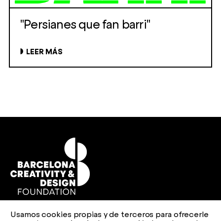
"Persianes que fan barri"
LEER MÁS
Usamos cookies propias y de terceros para ofrecerle
Aviso legal
Política de privacidad
Política de cookies