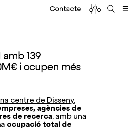
Contacte
1 amb 139
00M€ i ocupen més
na centre de Disseny
,
empreses, agències de
tres de recerca
, amb una
na
ocupació total de