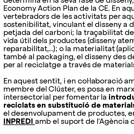
determina en la seva fase de disseny,
Economy Action Plan de la CE. En aque
vertebradors de les activitats per aq
sostenibilitat, vinculant el disseny a
petjada del carboni; la traçabilitat de
vida útil dels productes (disseny atem
reparabilitat,…); o la materialitat (apl
també al packaging, el disseny des de
per al reciclatge a través de material
En aquest sentit, i en col·laboració 
membre del Clúster, es posa en marx
intersectorial per fomentar la
introd
reciclats en substitució de materia
el desenvolupament de productes, en
INPREDI
amb el suport de l'Agència 