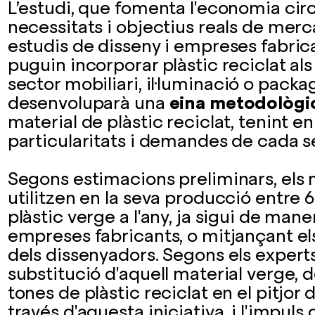
L’estudi, que fomenta l'economia circ
necessitats i objectius reals de merca
estudis de disseny i empreses fabri
puguin incorporar plàstic reciclat al
sector mobiliari, il·luminació o packa
desenvoluparà una
eina metodològi
material de plàstic reciclat, tenint e
particularitats i demandes de cada s
Segons estimacions preliminars, els
utilitzen en la seva producció entre 
plàstic verge a l'any, ja sigui de mane
empreses fabricants, o mitjançant els
dels dissenyadors. Segons els experts
substitució d'aquell material verge,
tones de plàstic reciclat en el pitjor d
través d'aquesta iniciativa, i l'impuls