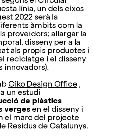
 segons el Circular
sta línia, un dels eixos
uest 2022 serà la
 diferents àmbits com la
ls proveïdors; allargar la
poral, disseny per a la
icat als propis productes i
l reciclatge i el disseny
s innovadors).
amb
Oiko Design Office
,
a un estudi
ucció de plàstics
ls verges
en el disseny i
 el marc del projecte
de Residus de Catalunya.