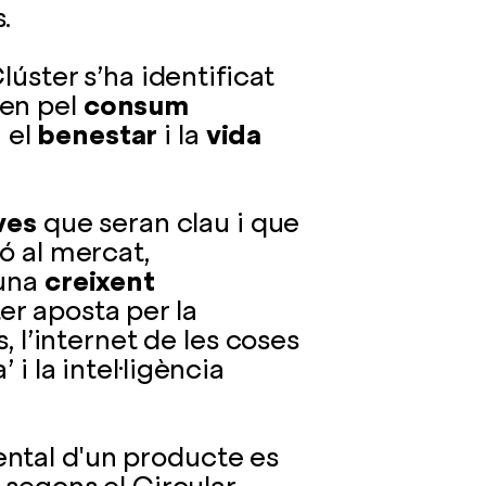
.
Clúster s’ha identificat
en pel
consum
i el
benestar
i la
vida
ves
que seran clau i que
ó al mercat,
 una
creixent
ter aposta per la
, l’internet de les coses
i la intel·ligència
ntal d'un producte es