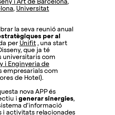
seny i Art de Barcelona
,
elona
,
Universitat
brar la seva reunió anual
 estratègiques per al
da per
Unifit
, una start
sseny, que ja té
s universitaris com
y i Enginyeria de
ius empresarials com
ores de Hotel).
uesta nova APP és
ectiu i
generar sinergies
,
 sistema d'informació
i activitats relacionades