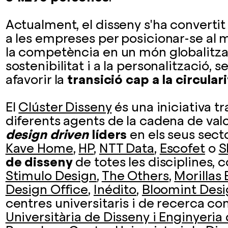
Actualment, el disseny s'ha converti
a les empreses per posicionar-se al m
la competència en un món globalitzat
sostenibilitat i a la personalització, 
afavorir la
transició cap a la circulari
El
Clúster Disseny
és una iniciativa t
diferents agents de la cadena de valo
design driven
líders
en els seus sec
Kave Home
,
HP
,
NTT Data
,
Escofet
o
S
de disseny
de totes les disciplines,
Stimulo Design
,
The Others
,
Morillas
Design Office
,
Inédito
,
Bloomint Des
centres universitaris i de recerca c
Universitària de Disseny i Enginyeria