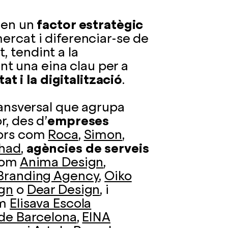
t en un
factor estratègic
ercat i diferenciar-se de
, tendint a la
sent una eina clau per a
tat i la digitalització
.
ransversal que agrupa
r, des d’
empreses
tors com
Roca
,
Simon
,
had
,
agències de serveis
 com
Anima Design
,
 Branding Agency
,
Oiko
ign
o
Dear Design
, i
om
Elisava Escola
 de Barcelona
,
EINA