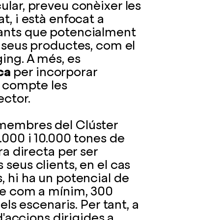
ular, preveu conèixer les
t, i està enfocat a
cants que potencialment
s seus productes, com el
ging. A més, es
ca
per incorporar
n compte les
ector.
 membres del Clúster
6.000 i 10.000 tones de
ra directa per ser
 seus clients, en el cas
, hi ha un potencial de
 de com a mínim, 300
els escenaris. Per tant, a
 d'accions dirigides a