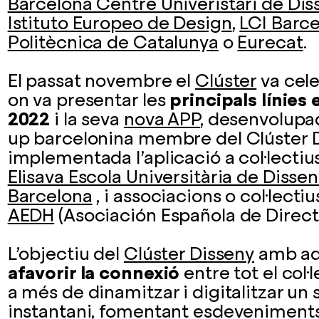
Barcelona Centre Univeristari de Dis
Istituto Europeo de Design
,
LCI Barc
Politècnica de Catalunya
o
Eurecat
.
El passat novembre el
Clúster
va cele
on va presentar les
principals línies
2022
i la seva
nova APP
, desenvolupa
up barcelonina membre del Clúster Di
implementada l’aplicació a col·lectiu
Elisava Escola Universitària de Dissen
Barcelona
, i associacions o col·lect
AEDH
(Asociación Española de Direct
L’objectiu del
Clúster Disseny
amb aq
afavorir la connexió
entre tot el col·l
a més de dinamitzar i digitalitzar un
instantani, fomentant esdeveniments 