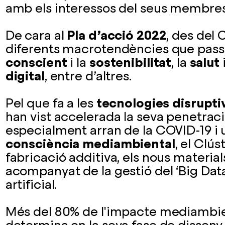
amb els interessos del seus membres
De cara al
Pla d’acció 2022
, des del 
diferents macrotendències que pass
conscient
i la
sostenibilitat
, la
salut
digital
, entre d’altres.
Pel que fa a les
tecnologies disrupti
han vist accelerada la seva penetraci
especialment arran de la COVID-19 i
consciència mediambiental
, el Clús
fabricació additiva, els nous materials
acompanyat de la gestió del ‘Big Data’ 
artificial.
Més del 80% de l'impacte mediambie